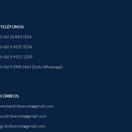
TELÉFONOS
(+56) 22 854 1304
(+56) 9 4275 5576
(+56) 9 9507 2525
(+56) 9 5198 3463 (Solo Whatsapp)
CORREOS
ventastimbercret@gmail.com
ca.timbercret@gmail.com
jp.timbercret@gmail.com