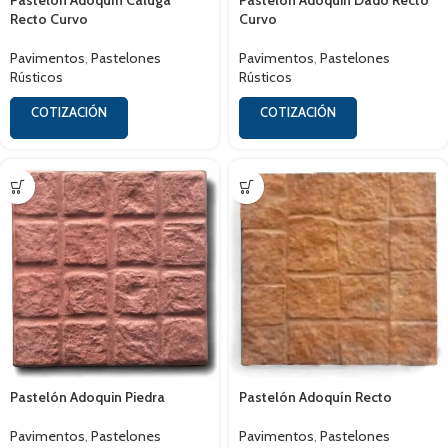
Pastelón Adoquín Caluga
Pastelón Adoquin Dado Recto
Recto Curvo
Curvo
Pavimentos
,
Pastelones
Pavimentos
,
Pastelones
Rústicos
Rústicos
COTIZACIÓN
COTIZACIÓN
Pastelón Adoquin Piedra
Pastelón Adoquín Recto
Pavimentos
,
Pastelones
Pavimentos
,
Pastelones