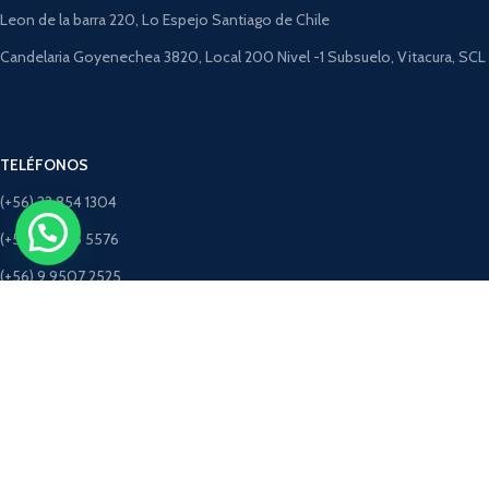
Leon de la barra 220, Lo Espejo Santiago de Chile
Candelaria Goyenechea 3820, Local 200 Nivel -1 Subsuelo, Vitacura, SCL
TELÉFONOS
(+56) 22 854 1304
(+56) 9 4275 5576
(+56) 9 9507 2525
(+56) 9 5198 3463 (Solo Whatsapp)
CORREOS
ventastimbercret@gmail.com