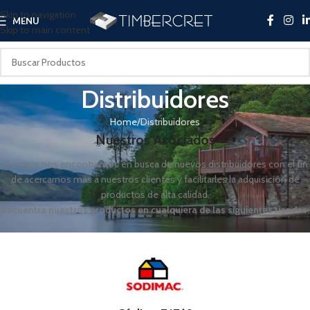
Skip to navigation
MENU
Skip to main content
Distribuidores
Home
Distribuidores
Nuestros Asociados
Siempre nos encontramos en busca de nuevos distribuidores con el fin
de acercarnos más a nuestros clientes y facilitarles la adquisición de
productos de alta calidad.
Encuentra nuestros productos en cualquiera de las siguientes tiendas: