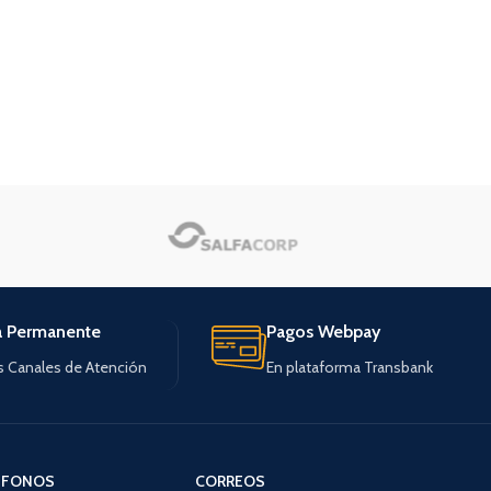
a Permanente
Pagos Webpay
s Canales de Atención
En plataforma Transbank
ÉFONOS
CORREOS