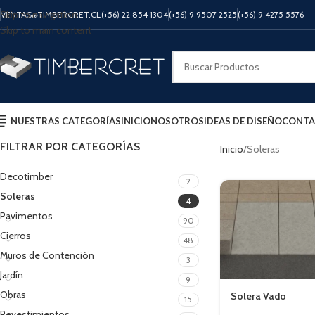
Skip to navigation
VENTAS@TIMBERCRET.CL
(+56) 22 854 1304
(+56) 9 9507 2525
(+56) 9 4275 5576
Skip to main content
NUESTRAS CATEGORÍAS
INICIO
NOSOTROS
IDEAS DE DISEÑO
CONTA
FILTRAR POR CATEGORÍAS
Inicio
Soleras
Decotimber
2
Soleras
4
Pavimentos
90
Cierros
48
Muros de Contención
3
Jardín
9
Obras
Solera Vado
15
Revestimientos