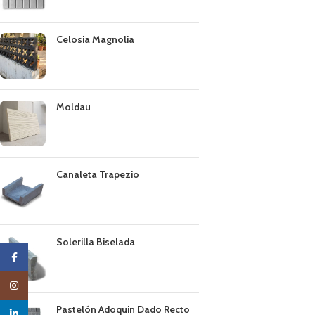
Celosia Magnolia
Moldau
Canaleta Trapezio
Solerilla Biselada
Facebook
Instagram
Pastelón Adoquin Dado Recto
linkedin