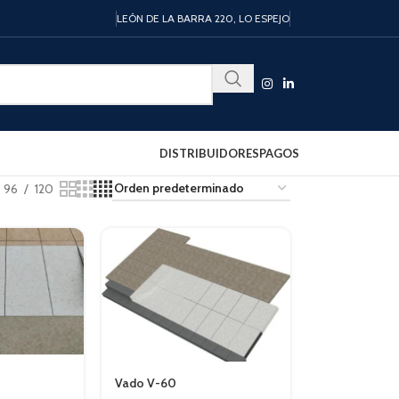
LEÓN DE LA BARRA 220, LO ESPEJO
DISTRIBUIDORES
PAGOS
96
120
Vado V-60