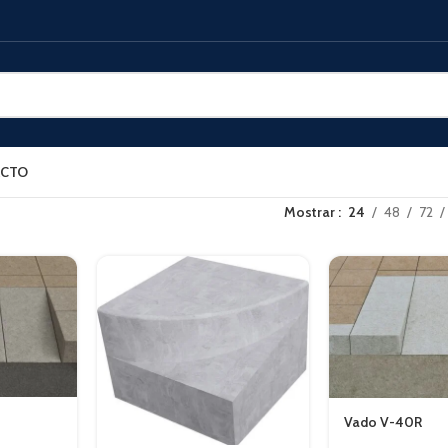
CTO
Mostrar
24
48
72
Vado V-40R