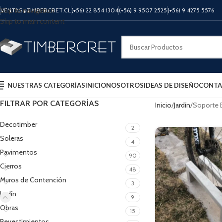
Skip to navigation
VENTAS@TIMBERCRET.CL
(+56) 22 854 1304
(+56) 9 9507 2525
(+56) 9 4275 5576
Skip to main content
NUESTRAS CATEGORÍAS
INICIO
NOSOTROS
IDEAS DE DISEÑO
CONTA
FILTRAR POR CATEGORÍAS
Inicio
Jardín
Soporte B
Decotimber
2
Soleras
4
Pavimentos
90
Cierros
48
Muros de Contención
3
Jardín
9
Obras
15
Revestimientos