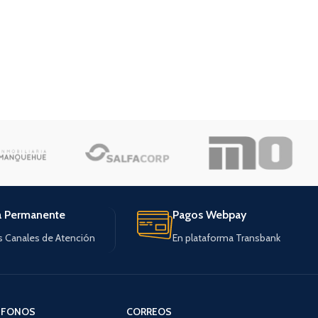
a Permanente
Pagos Webpay
s Canales de Atención
En plataforma Transbank
ÉFONOS
CORREOS