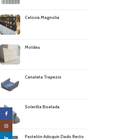
Celosia Magnolia
Moldau
Canaleta Trapezio
Solerilla Biselada
Facebook
Instagram
Pastelón Adoquin Dado Recto
linkedin