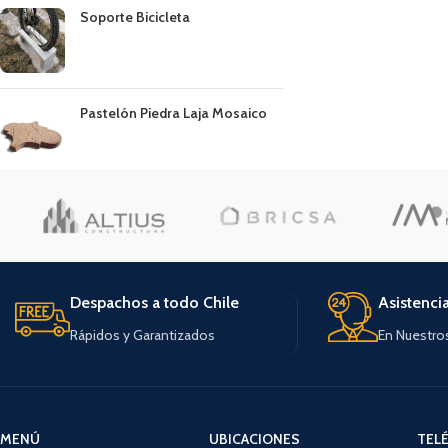
Soporte Bicicleta
Pastelón Piedra Laja Mosaico
Despachos a todo Chile
Asistenci
Rápidos y Garantizados
En Nuestro
MENÚ
UBICACIONES
TEL