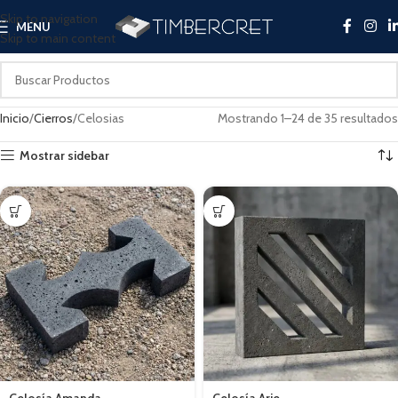
Skip to navigation
MENU
Skip to main content
Inicio
Cierros
Celosias
Mostrando 1–24 de 35 resultados
Mostrar sidebar