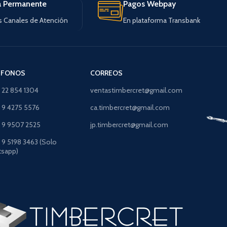
a Permanente
Pagos Webpay
s Canales de Atención
En plataforma Transbank
ÉFONOS
CORREOS
) 22 854 1304
ventastimbercret@gmail.com
) 9 4275 5576
ca.timbercret@gmail.com
) 9 9507 2525
jp.timbercret@gmail.com
) 9 5198 3463 (Solo
sapp)