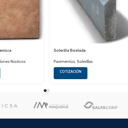
renisca
Solerilla Biselada
lones Rústicos
Pavimentos
,
Solerillas
COTIZACIÓN