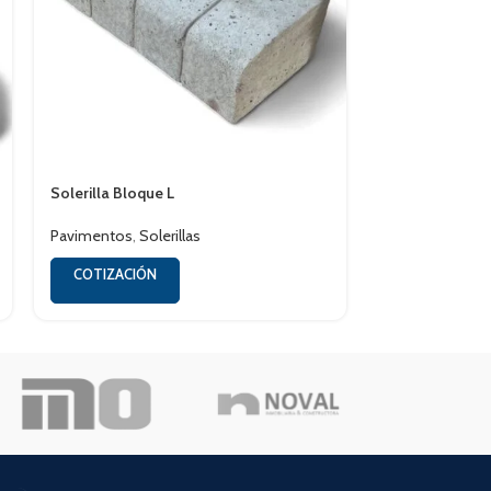
Solerilla Bloque L
Adocésped
Pavimentos
,
Solerillas
Pavimentos
,
Ad
COTIZACIÓN
COTIZACIÓN