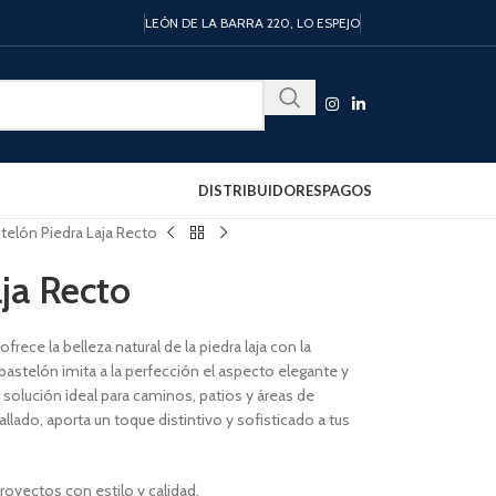
LEÓN DE LA BARRA 220, LO ESPEJO
DISTRIBUIDORES
PAGOS
telón Piedra Laja Recto
aja Recto
rece la belleza natural de la piedra laja con la
 pastelón imita a la perfección el aspecto elegante y
a solución ideal para caminos, patios y áreas de
llado, aporta un toque distintivo y sofisticado a tus
royectos con estilo y calidad.