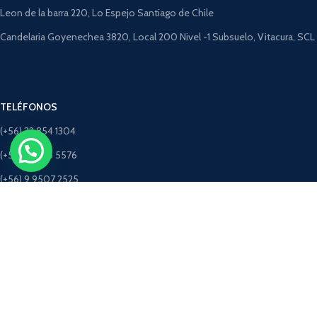
Leon de la barra 220, Lo Espejo Santiago de Chile
Candelaria Goyenechea 3820, Local 200 Nivel -1 Subsuelo, Vitacura, SCL
TELÉFONOS
(+56) 22 854 1304
(+56) 9 4275 5576
(+56) 9 9507 2525
(+56) 9 5198 3463 (Solo Whatsapp)
CORREOS
ventastimbercret@gmail.com