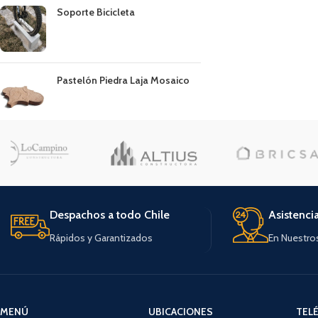
Soporte Bicicleta
Pastelón Piedra Laja Mosaico
Despachos a todo Chile
Asistenci
Rápidos y Garantizados
En Nuestro
MENÚ
UBICACIONES
TEL