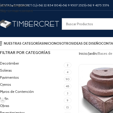
Skip to navigation
VENTAS@TIMBERCRET.CL
(+56) 22 854 1304
(+56) 9 9507 2525
(+56) 9 4275 5576
Skip to main content
NUESTRAS CATEGORÍAS
INICIO
NOSOTROS
IDEAS DE DISEÑO
CONTA
FILTRAR POR CATEGORÍAS
Inicio
Jardín
Bases de 
Decotimber
2
Soleras
4
Pavimentos
90
Cierros
48
Muros de Contención
3
Jardín
9
Obras
15
Revestimientos