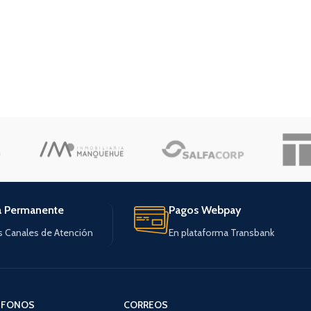
a Permanente
Pagos Webpay
s Canales de Atención
En plataforma Transbank
ÉFONOS
CORREOS