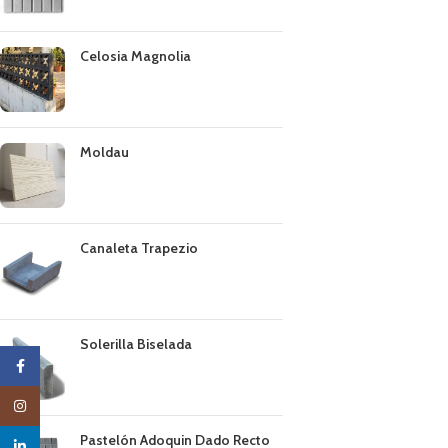
Celosia Magnolia
Moldau
Canaleta Trapezio
Solerilla Biselada
Facebook
Instagram
Pastelón Adoquin Dado Recto
linkedin