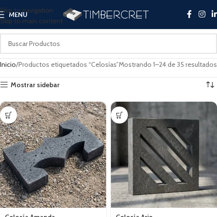
Skip to navigation
MENU
Skip to main content
Inicio
Productos etiquetados “Celosías”
Mostrando 1–24 de 35 resultados
Mostrar sidebar