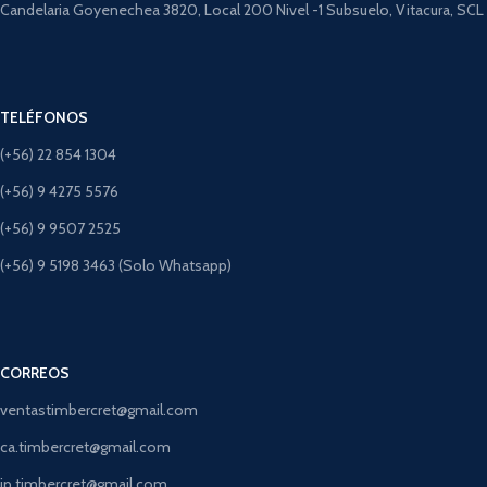
Candelaria Goyenechea 3820, Local 200 Nivel -1 Subsuelo, Vitacura, SCL
TELÉFONOS
(+56) 22 854 1304
(+56) 9 4275 5576
(+56) 9 9507 2525
(+56) 9 5198 3463 (Solo Whatsapp)
CORREOS
ventastimbercret@gmail.com
ca.timbercret@gmail.com
jp.timbercret@gmail.com