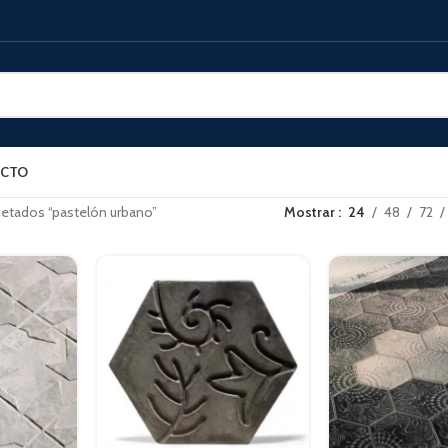
CTO
uetados “pastelón urbano”
Mostrar
24
48
72