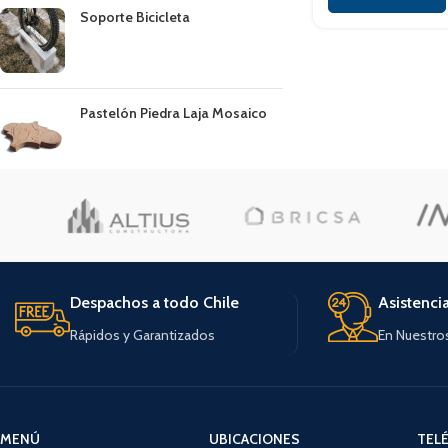
Soporte Bicicleta
Pastelón Piedra Laja Mosaico
Despachos a todo Chile
Asistenci
Rápidos y Garantizados
En Nuestro
MENÚ
UBICACIONES
TEL