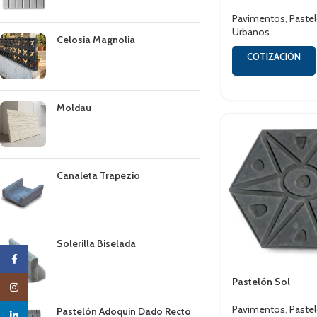
Pavimentos
,
Paste
Urbanos
Celosia Magnolia
COTIZACIÓN
Moldau
Canaleta Trapezio
Solerilla Biselada
Facebook
Pastelón Sol
Instagram
Pavimentos
,
Paste
Pastelón Adoquin Dado Recto
linkedin