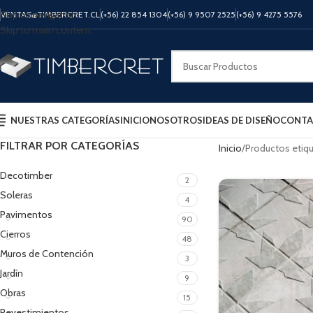
Skip to navigation
VENTAS@TIMBERCRET.CL
(+56) 22 854 1304
(+56) 9 9507 2525
(+56) 9 4275 5576
Skip to main content
NUESTRAS CATEGORÍAS
INICIO
NOSOTROS
IDEAS DE DISEÑO
CONTA
FILTRAR POR CATEGORÍAS
Inicio
Productos etiq
Decotimber
2
Soleras
4
Pavimentos
90
Cierros
48
Muros de Contención
3
Jardín
9
Obras
15
Revestimientos