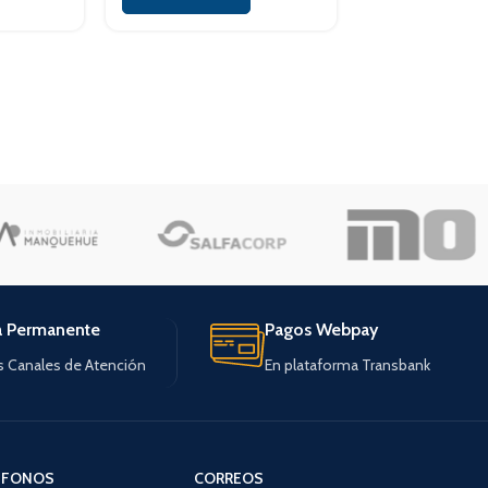
a Permanente
Pagos Webpay
s Canales de Atención
En plataforma Transbank
ÉFONOS
CORREOS