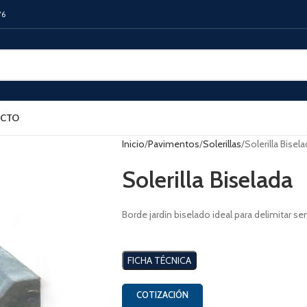
76
CTO
Inicio
Pavimentos
Solerillas
Solerilla Bisel
Solerilla Biselada
Borde jardín biselado ideal para delimitar s
FICHA TÉCNICA
COTIZACIÓN