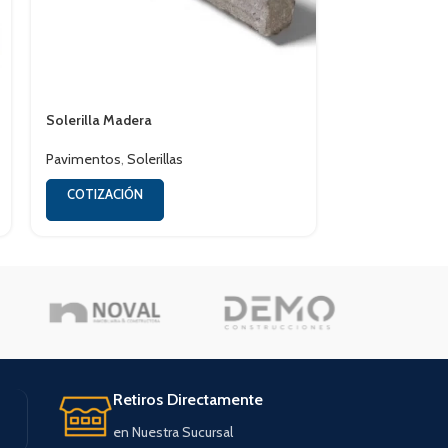
Solerilla Madera
Solerilla Piedra
Pavimentos
,
Solerillas
Pavimentos
,
So
COTIZACIÓN
COTIZACIÓN
Retiros Directamente
en Nuestra Sucursal