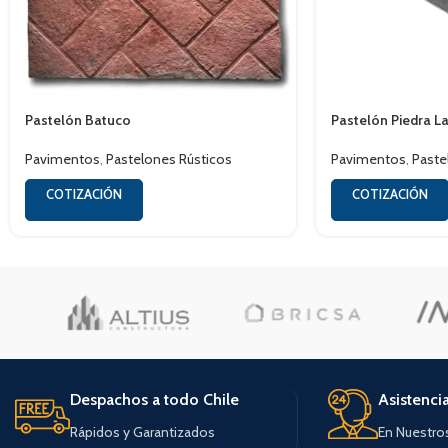
Pastelón Batuco
Pastelón Piedra L
Pavimentos
,
Pastelones Rústicos
Pavimentos
,
Paste
COTIZACIÓN
COTIZACIÓN
Despachos a todo Chile
Asistenci
Rápidos y Garantizados
En Nuestro