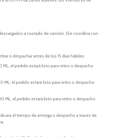
 a 16:00 PM de Lunes a Jueves, los Viernes es de
 descargados a costado de camión. (Se coordina con
tirar o despachar antes de los 15 días hábiles.
0 ML, el pedido estará listo para retiro o despacho
0 ML, el pedido estará listo para retiro o despacho
00 ML, el pedido estará listo para retiro o despacho
indicara el tiempo de entrega o despacho a travez de
ra.