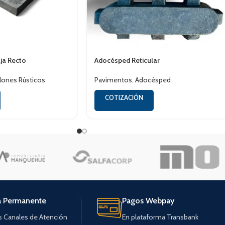
aja Recto
Adocésped Reticular
lones Rústicos
Pavimentos
,
Adocésped
COTIZACIÓN
a Permanente
Pagos Webpay
s Canales de Atención
En plataforma Transbank