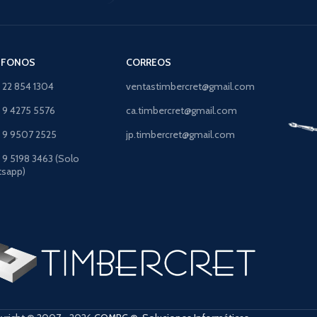
ÉFONOS
CORREOS
) 22 854 1304
ventastimbercret@gmail.com
) 9 4275 5576
ca.timbercret@gmail.com
) 9 9507 2525
jp.timbercret@gmail.com
) 9 5198 3463 (Solo
sapp)