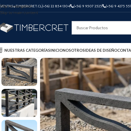
Skip to navigation
VENTAS@TIMBERCRET.CL
(+56) 22 854 1304
(+56) 9 9507 2525
(+56) 9 4275 55
Skip to main content
NUESTRAS CATEGORÍAS
INICIO
NOSOTROS
IDEAS DE DISEÑO
CONTA