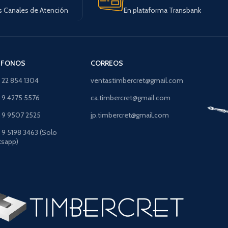
s Canales de Atención
En plataforma Transbank
ÉFONOS
CORREOS
) 22 854 1304
ventastimbercret@gmail.com
) 9 4275 5576
ca.timbercret@gmail.com
) 9 9507 2525
jp.timbercret@gmail.com
) 9 5198 3463 (Solo
sapp)