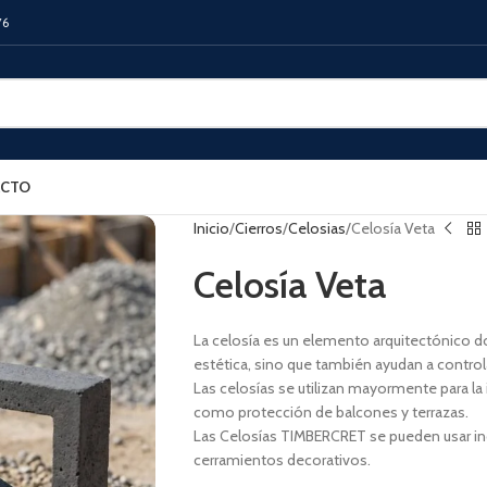
76
CTO
Inicio
Cierros
Celosias
Celosía Veta
Celosía Veta
La celosía es un elemento arquitectónico 
estética, sino que también ayudan a controlar 
Las celosías se utilizan mayormente para la 
como protección de balcones y terrazas.
Las Celosías TIMBERCRET se pueden usar ind
cerramientos decorativos.