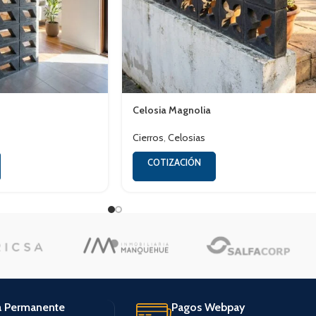
Celosia Magnolia
Cierros
,
Celosias
COTIZACIÓN
a Permanente
Pagos Webpay