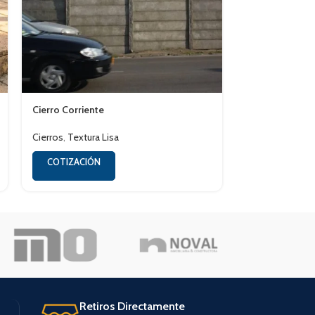
Cierro Corriente
Cierro Rustico
Cierros
,
Textura Lisa
Cierros
,
Textura
COTIZACIÓN
COTIZACIÓN
Retiros Directamente