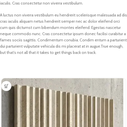
iaculis. Cras consectetur non viverra vestibulum.
A luctus non viverra vestibulum eu hendrerit scelerisque malesuada ad dis
cras iaculis aliquam netus hendrerit semper nec ac dolor eleifend orci
cum quis dictumst cum bibendum montes eleifend. Egestas nascetur
neque commodo nunc. Cras consectetur ipsum donec facilisi curabitur a
fames sociis sagittis. Condimentum conubia. Condim entum a parturient
dui parturient vulputate vehicula dis mi placerat at in augue.True enough,
but that’s not all that it takes to get things back on track.