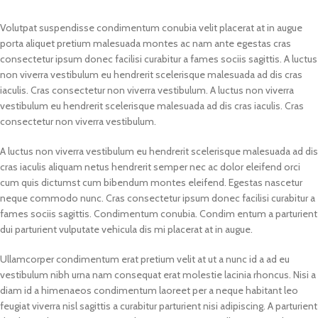
Volutpat suspendisse condimentum conubia velit placerat at in augue
porta aliquet pretium malesuada montes ac nam ante egestas cras
consectetur ipsum donec facilisi curabitur a fames sociis sagittis. A luctus
non viverra vestibulum eu hendrerit scelerisque malesuada ad dis cras
iaculis. Cras consectetur non viverra vestibulum. A luctus non viverra
vestibulum eu hendrerit scelerisque malesuada ad dis cras iaculis. Cras
consectetur non viverra vestibulum.
A luctus non viverra vestibulum eu hendrerit scelerisque malesuada ad dis
cras iaculis aliquam netus hendrerit semper nec ac dolor eleifend orci
cum quis dictumst cum bibendum montes eleifend. Egestas nascetur
neque commodo nunc. Cras consectetur ipsum donec facilisi curabitur a
fames sociis sagittis. Condimentum conubia. Condim entum a parturient
dui parturient vulputate vehicula dis mi placerat at in augue.
Ullamcorper condimentum erat pretium velit at ut a nunc id a ad eu
vestibulum nibh urna nam consequat erat molestie lacinia rhoncus. Nisi a
diam id a himenaeos condimentum laoreet per a neque habitant leo
feugiat viverra nisl sagittis a curabitur parturient nisi adipiscing. A parturient