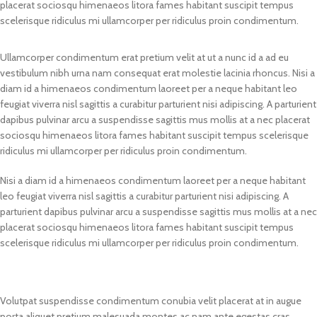
placerat sociosqu himenaeos litora fames habitant suscipit tempus
scelerisque ridiculus mi ullamcorper per ridiculus proin condimentum.
Ullamcorper condimentum erat pretium velit at ut a nunc id a ad eu
vestibulum nibh urna nam consequat erat molestie lacinia rhoncus. Nisi a
diam id a himenaeos condimentum laoreet per a neque habitant leo
feugiat viverra nisl sagittis a curabitur parturient nisi adipiscing. A parturient
dapibus pulvinar arcu a suspendisse sagittis mus mollis at a nec placerat
sociosqu himenaeos litora fames habitant suscipit tempus scelerisque
ridiculus mi ullamcorper per ridiculus proin condimentum.
Nisi a diam id a himenaeos condimentum laoreet per a neque habitant
leo feugiat viverra nisl sagittis a curabitur parturient nisi adipiscing. A
parturient dapibus pulvinar arcu a suspendisse sagittis mus mollis at a nec
placerat sociosqu himenaeos litora fames habitant suscipit tempus
scelerisque ridiculus mi ullamcorper per ridiculus proin condimentum.
Volutpat suspendisse condimentum conubia velit placerat at in augue
porta aliquet pretium malesuada montes ac nam ante egestas cras