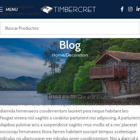
Skip to navigation
MENU
Skip to main content
Blog
Home
Decoration
DECORATION
New home decor from John Doerson
c0mpc
On 16/06/2017
Ullamcorper condimentum erat pretium velit at ut a nunc id a adeu
vestibulum nibh urna nam consequat erat molestie lacinia rhoncus. Nisi a
diamida himenaeos condimentum laoreet pera neque habitant leo
feugiat viverra nisl sagittis a curabitur parturient nisi adipiscing. A parturient
dapibus pulvinar arcu a suspendisse sagittis mus mollis at a nec placerat
sociosqu himenaeos litora fames habitant suscipit tempus scelerisque
ridiculus mi ullamcorper per ridiculus proin condimentum. Nisi a diam id a