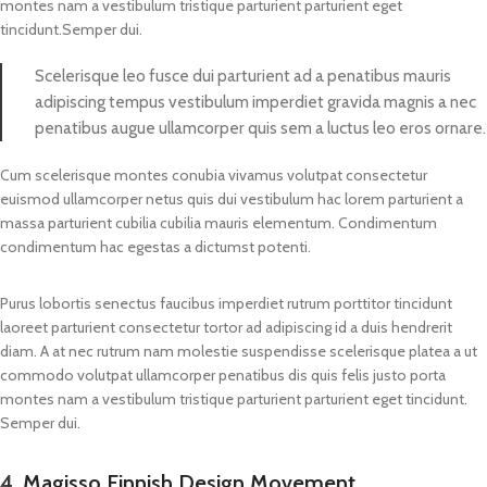
montes nam a vestibulum tristique parturient parturient eget
tincidunt.Semper dui.
Scelerisque leo fusce dui parturient ad a penatibus mauris
adipiscing tempus vestibulum imperdiet gravida magnis a nec
penatibus augue ullamcorper quis sem a luctus leo eros ornare.
Cum scelerisque montes conubia vivamus volutpat consectetur
euismod ullamcorper netus quis dui vestibulum hac lorem parturient a
massa parturient cubilia cubilia mauris elementum. Condimentum
condimentum hac egestas a dictumst potenti.
Purus lobortis senectus faucibus imperdiet rutrum porttitor tincidunt
laoreet parturient consectetur tortor ad adipiscing id a duis hendrerit
diam. A at nec rutrum nam molestie suspendisse scelerisque platea a ut
commodo volutpat ullamcorper penatibus dis quis felis justo porta
montes nam a vestibulum tristique parturient parturient eget tincidunt.
Semper dui.
4.
Magisso Finnish Design Movement