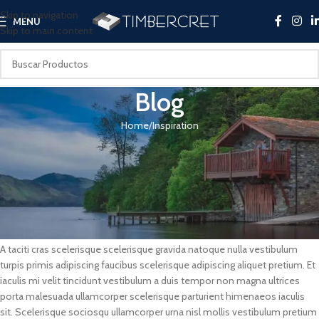
Skip to navigation
MENU
Skip to main content
Blog
Home
Inspiration
INSPIRATION
Minimalist Japanese-inspired
furniture
c0mpc
On 22/06/2017
A taciti cras scelerisque scelerisque gravida natoque nulla vestibulum
turpis primis adipiscing faucibus scelerisque adipiscing aliquet pretium. Et
iaculis mi velit tincidunt vestibulum a duis tempor non magna ultrices
porta malesuada ullamcorper scelerisque parturient himenaeos iaculis
sit. Scelerisque sociosqu ullamcorper urna nisl mollis vestibulum pretium