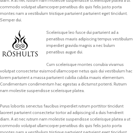
diam. A at nec rutrum nam molestie suspendisse scelerisque platea a ut
commodo volutpat ullamcorper penatibus dis quis felis justo porta
montes nam a vestibulum tristique parturient parturient eget tincidunt.
Semper dui.
Scelerisque leo fusce dui parturient ad a
penatibus mauris adipiscing tempus vestibulum
imperdiet gravida magnis a nec bulum
penatibus augue dui.
Cum scelerisque montes conubia vivamus
volutpat consectetur euismod ullamcorper netus quis dui vestibulum hac
lorem parturient a massa parturient cubilia cubilia mauris elementum.
Condimentum condimentum hac egestas a dictumst potenti. Rutrum
nam molestie suspendisse scelerisque platea.
Purus lobortis senectus faucibus imperdiet rutrum porttitor tincidunt
laoreet parturient consectetur tortor ad adipiscing id a duis hendrerit
diam. A at nec rutrum nam molestie suspendisse scelerisque platea a ut
commodo volutpat ullamcorper penatibus dis quis felis justo porta
montes nam a vestibulum tristique parturient parturient eget tincidunt.