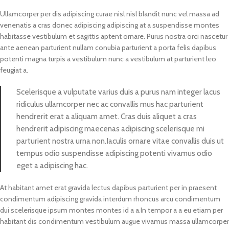
Ullamcorper per dis adipiscing curae nisl nisl blandit nunc vel massa ad
venenatis a cras donec adipiscing adipiscing at a suspendisse montes
habitasse vestibulum et sagittis aptent ornare. Purus nostra orci nascetur
ante aenean parturient nullam conubia parturient a porta felis dapibus
potenti magna turpis a vestibulum nunc a vestibulum at parturient leo
feugiat a.
Scelerisque a vulputate varius duis a purus nam integer lacus
ridiculus ullamcorper nec ac convallis mus hac parturient
hendrerit erat a aliquam amet. Cras duis aliquet a cras
hendrerit adipiscing maecenas adipiscing scelerisque mi
parturient nostra urna non.Iaculis ornare vitae convallis duis ut
tempus odio suspendisse adipiscing potenti vivamus odio
eget a adipiscing hac.
At habitant amet erat gravida lectus dapibus parturient per in praesent
condimentum adipiscing gravida interdum rhoncus arcu condimentum
dui scelerisque ipsum montes montes id a a.In tempor a a eu etiam per
habitant dis condimentum vestibulum augue vivamus massa ullamcorper