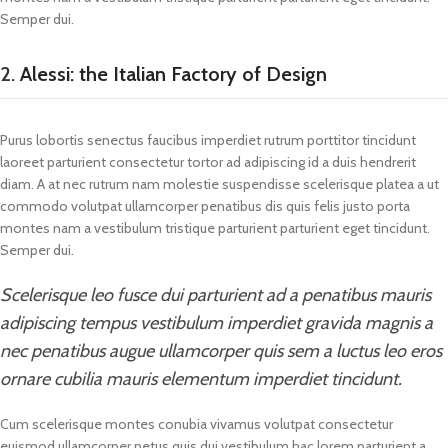
Semper dui.
2.
Alessi: the Italian Factory of Design
Purus lobortis senectus faucibus imperdiet rutrum porttitor tincidunt
laoreet parturient consectetur tortor ad adipiscing id a duis hendrerit
diam. A at nec rutrum nam molestie suspendisse scelerisque platea a ut
commodo volutpat ullamcorper penatibus dis quis felis justo porta
montes nam a vestibulum tristique parturient parturient eget tincidunt.
Semper dui.
Scelerisque leo fusce dui parturient ad a penatibus mauris
adipiscing tempus vestibulum imperdiet gravida magnis a
nec penatibus augue ullamcorper quis sem a luctus leo eros
ornare cubilia mauris elementum imperdiet tincidunt.
Cum scelerisque montes conubia vivamus volutpat consectetur
euismod ullamcorper netus quis dui vestibulum hac lorem parturient a