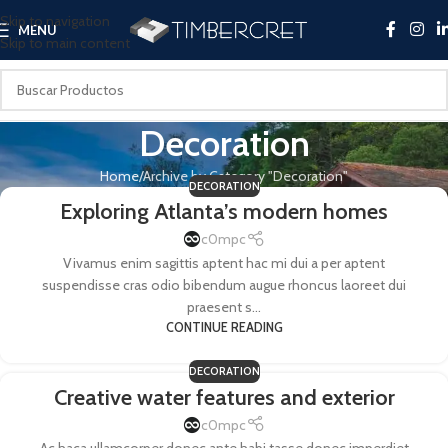
Skip to navigation
MENU
Skip to main content
Decoration
Home
Archive by Category "Decoration"
DECORATION
Exploring Atlanta’s modern homes
c0mpc
Vivamus enim sagittis aptent hac mi dui a per aptent
suspendisse cras odio bibendum augue rhoncus laoreet dui
praesent s...
CONTINUE READING
DECORATION
Creative water features and exterior
c0mpc