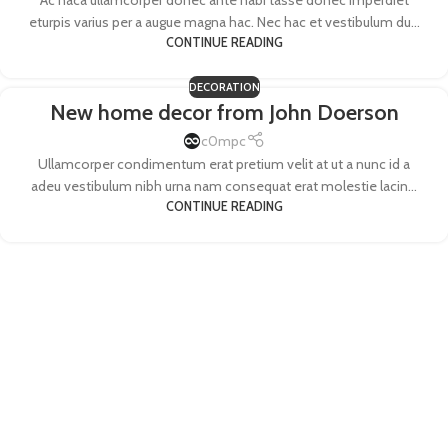
Ac haca ullamcorper donec ante habi tasse donec imperdiet
eturpis varius per a augue magna hac. Nec hac et vestibulum du...
CONTINUE READING
DECORATION
New home decor from John Doerson
c0mpc
Ullamcorper condimentum erat pretium velit at ut a nunc id a
adeu vestibulum nibh urna nam consequat erat molestie lacin...
CONTINUE READING