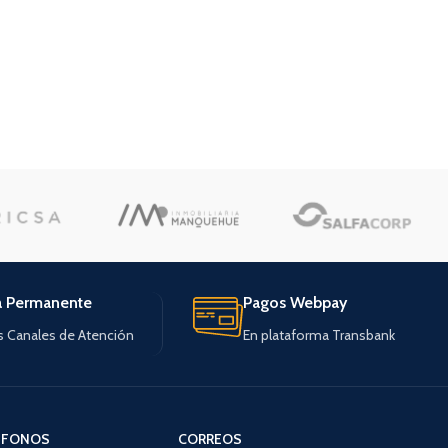
a Permanente
Pagos Webpay
s Canales de Atención
En plataforma Transbank
ÉFONOS
CORREOS