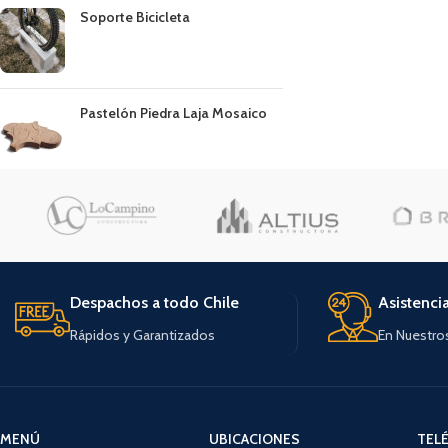
Soporte Bicicleta
Pastelón Piedra Laja Mosaico
Despachos a todo Chile
Asistenci
Rápidos y Garantizados
En Nuestro
MENÚ
UBICACIONES
TEL