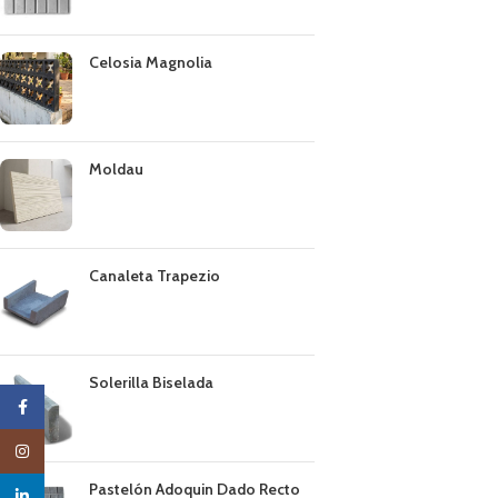
Celosia Magnolia
Moldau
Canaleta Trapezio
Solerilla Biselada
Facebook
Instagram
Pastelón Adoquin Dado Recto
linkedin