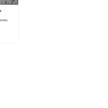
a
lones