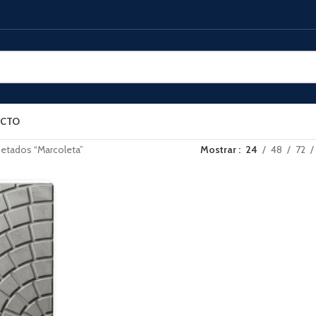
CTO
uetados “Marcoleta”
Mostrar
24
48
72