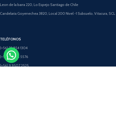
Leon de la barra 220, Lo Espejo Santiago de Chile
Candelaria Goyenechea 3820, Local 200 Nivel -1 Subsuelo, Vitacura, SCL
TELÉFONOS
(+56) 22 854 1304
(+56) 9 4275 5576
(+56) 9 9507 2525
(+56) 9 5198 3463 (Solo Whatsapp)
CORREOS
ventastimbercret@gmail.com