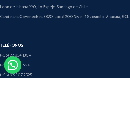
Leon de la barra 220, Lo Espejo Santiago de Chile
Candelaria Goyenechea 3820, Local 200 Nivel -1 Subsuelo, Vitacura, SCL
TELÉFONOS
(+56) 22 854 1304
(+56) 9 4275 5576
(+56) 9 9507 2525
(+56) 9 5198 3463 (Solo Whatsapp)
CORREOS
ventastimbercret@gmail.com