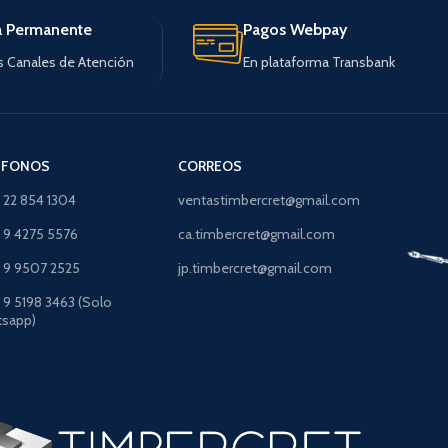
a Permanente
Pagos Webpay
s Canales de Atención
En plataforma Transbank
ÉFONOS
CORREOS
) 22 854 1304
ventastimbercret@gmail.com
) 9 4275 5576
ca.timbercret@gmail.com
) 9 9507 2525
jp.timbercret@gmail.com
) 9 5198 3463 (Solo
sapp)