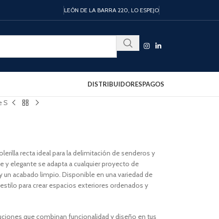
LEÓN DE LA BARRA 220, LO ESPEJO
DISTRIBUIDORES
PAGOS
e S
lerilla recta ideal para la delimitación de senderos y
e y elegante se adapta a cualquier proyecto de
 y un acabado limpio. Disponible en una variedad de
y estilo para crear espacios exteriores ordenados y
uciones que combinan funcionalidad y diseño en tus