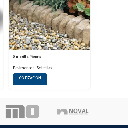
Solerilla Piedra
Solerilla Trenz
Pavimentos
,
Solerillas
Pavimentos
,
So
COTIZACIÓN
COTIZACIÓN