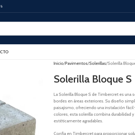
76
CTO
Inicio
Pavimentos
Solerillas
Solerilla Bloqu
Solerilla Bloque S
La Solerilla Bloque S de Timbercret es una so
bordes en áreas exteriores. Su diseño simpl
paisajismo, ofreciendo una instalación fácil
colores, esta solerilla combina durabilidad 
estéticamente agradables.
Confía en Timbercret para proporcionar sol