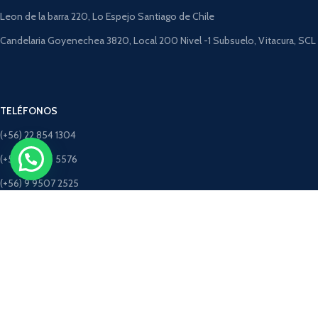
Leon de la barra 220, Lo Espejo Santiago de Chile
Candelaria Goyenechea 3820, Local 200 Nivel -1 Subsuelo, Vitacura, SCL
TELÉFONOS
(+56) 22 854 1304
(+56) 9 4275 5576
(+56) 9 9507 2525
(+56) 9 5198 3463 (Solo Whatsapp)
CORREOS
ventastimbercret@gmail.com