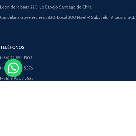
Leon de la barra 220, Lo Espejo Santiago de Chile
Candelaria Goyenechea 3820, Local 200 Nivel -1 Subsuelo, Vitacura, SCL
TELÉFONOS
(+56) 22 854 1304
(+56) 9 4275 5576
(+56) 9 9507 2525
(+56) 9 5198 3463 (Solo Whatsapp)
CORREOS
ventastimbercret@gmail.com