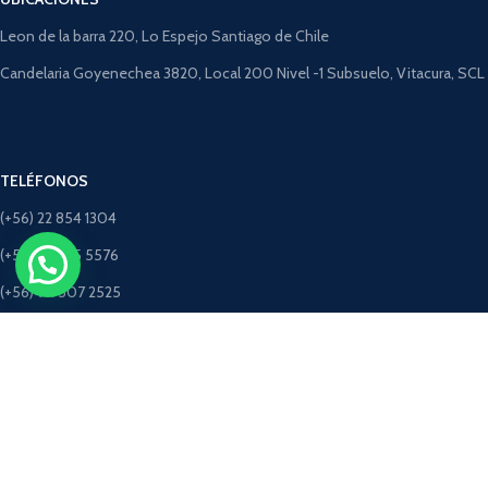
Leon de la barra 220, Lo Espejo Santiago de Chile
Candelaria Goyenechea 3820, Local 200 Nivel -1 Subsuelo, Vitacura, SCL
TELÉFONOS
(+56) 22 854 1304
(+56) 9 4275 5576
(+56) 9 9507 2525
(+56) 9 5198 3463 (Solo Whatsapp)
CORREOS
ventastimbercret@gmail.com