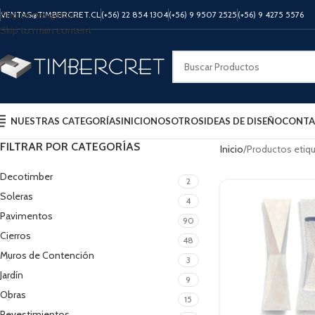
Skip to navigation
VENTAS@TIMBERCRET.CL
(+56) 22 854 1304
(+56) 9 9507 2525
(+56) 9 4275 5576
Skip to main content
NUESTRAS CATEGORÍAS
INICIO
NOSOTROS
IDEAS DE DISEÑO
CONTA
FILTRAR POR CATEGORÍAS
Inicio
Productos etiq
Decotimber
2
Soleras
4
Pavimentos
90
Cierros
48
Muros de Contención
3
Jardín
9
Obras
15
Revestimientos