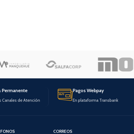
a Permanente
Pagos Webpay
s Canales de Atención
En plataforma Transbank
ÉFONOS
CORREOS