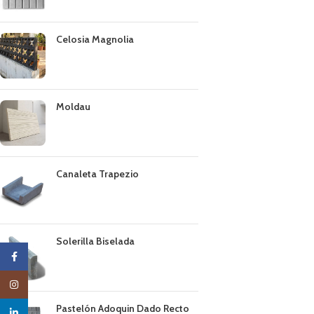
Celosia Magnolia
Moldau
Canaleta Trapezio
Solerilla Biselada
Facebook
Instagram
Pastelón Adoquin Dado Recto
linkedin