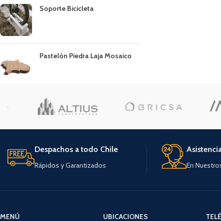
Soporte Bicicleta
Pastelón Piedra Laja Mosaico
Despachos a todo Chile
Asistenci
Rápidos y Garantizados
En Nuestro
MENÚ
UBICACIONES
TEL