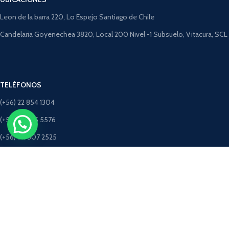
Leon de la barra 220, Lo Espejo Santiago de Chile
Candelaria Goyenechea 3820, Local 200 Nivel -1 Subsuelo, Vitacura, SCL
TELÉFONOS
(+56) 22 854 1304
(+56) 9 4275 5576
(+56) 9 9507 2525
(+56) 9 5198 3463 (Solo Whatsapp)
CORREOS
ventastimbercret@gmail.com