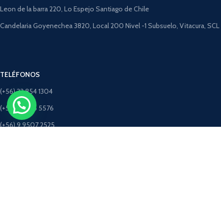
Leon de la barra 220, Lo Espejo Santiago de Chile
Candelaria Goyenechea 3820, Local 200 Nivel -1 Subsuelo, Vitacura, SCL
TELÉFONOS
(+56) 22 854 1304
(+56) 9 4275 5576
(+56) 9 9507 2525
(+56) 9 5198 3463 (Solo Whatsapp)
CORREOS
ventastimbercret@gmail.com