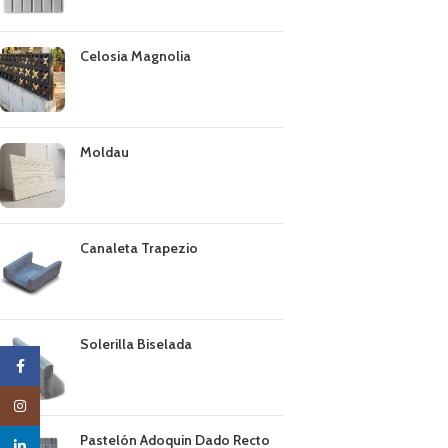
Celosia Magnolia
Moldau
Canaleta Trapezio
Solerilla Biselada
Facebook
Instagram
Pastelón Adoquin Dado Recto
linkedin