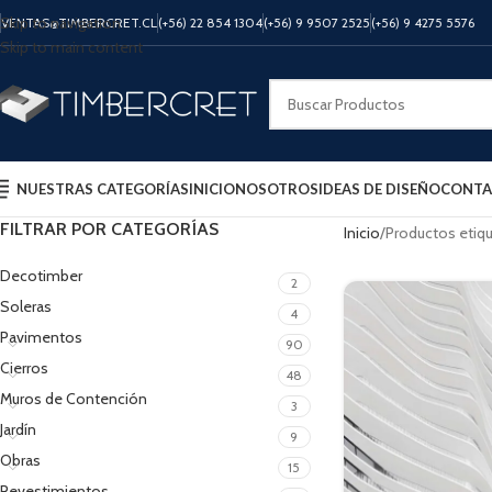
Skip to navigation
VENTAS@TIMBERCRET.CL
(+56) 22 854 1304
(+56) 9 9507 2525
(+56) 9 4275 5576
Skip to main content
NUESTRAS CATEGORÍAS
INICIO
NOSOTROS
IDEAS DE DISEÑO
CONTA
FILTRAR POR CATEGORÍAS
Inicio
Productos etiqu
Decotimber
2
Soleras
4
Pavimentos
90
Cierros
48
Muros de Contención
3
Jardín
9
Obras
15
Revestimientos