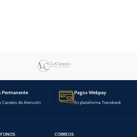
a Permanente
Pagos Webpay
s Canales de Atención
En plataforma Transbank
ÉFONOS
CORREOS