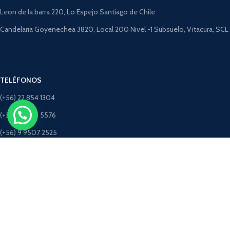
Leon de la barra 220, Lo Espejo Santiago de Chile
Candelaria Goyenechea 3820, Local 200 Nivel -1 Subsuelo, Vitacura, SCL
TELÉFONOS
(+56) 22 854 1304
(+56) 9 4275 5576
(+56) 9 9507 2525
(+56) 9 5198 3463 (Solo Whatsapp)
CORREOS
ventastimbercret@gmail.com