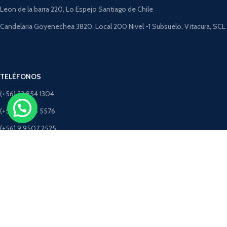
Leon de la barra 220, Lo Espejo Santiago de Chile
Candelaria Goyenechea 3820, Local 200 Nivel -1 Subsuelo, Vitacura, SCL
TELÉFONOS
(+56) 22 854 1304
(+56) 9 4275 5576
(+56) 9 9507 2525
(+56) 9 5198 3463 (Solo Whatsapp)
CORREOS
ventastimbercret@gmail.com