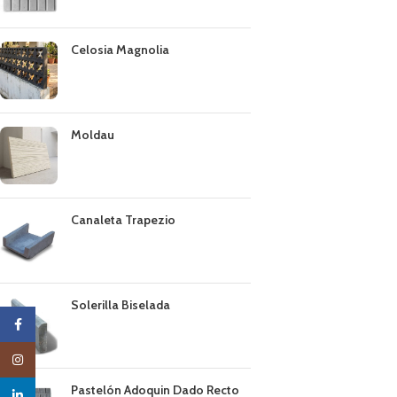
Celosia Magnolia
Moldau
Canaleta Trapezio
Solerilla Biselada
Facebook
Instagram
Pastelón Adoquin Dado Recto
linkedin