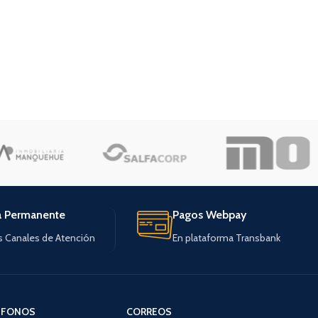
a Permanente
Pagos Webpay
s Canales de Atención
En plataforma Transbank
ÉFONOS
CORREOS