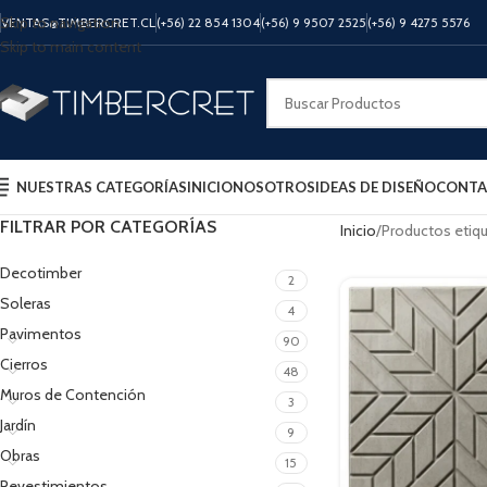
Skip to navigation
VENTAS@TIMBERCRET.CL
(+56) 22 854 1304
(+56) 9 9507 2525
(+56) 9 4275 5576
Skip to main content
NUESTRAS CATEGORÍAS
INICIO
NOSOTROS
IDEAS DE DISEÑO
CONTA
FILTRAR POR CATEGORÍAS
Inicio
Productos etiqu
Decotimber
2
Soleras
4
Pavimentos
90
Cierros
48
Muros de Contención
3
Jardín
9
Obras
15
Revestimientos