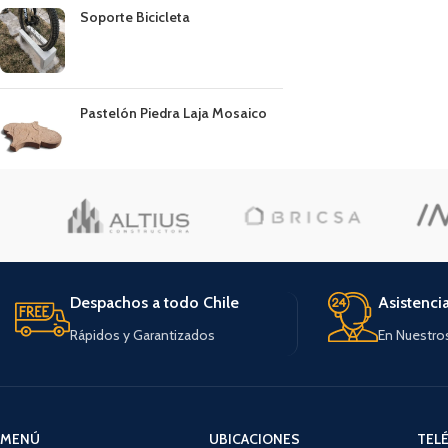
Soporte Bicicleta
Pastelón Piedra Laja Mosaico
Despachos a todo Chile
Asistenci
Rápidos y Garantizados
En Nuestro
MENÚ
UBICACIONES
TEL