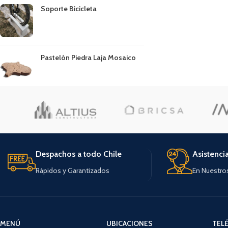
Soporte Bicicleta
Pastelón Piedra Laja Mosaico
Despachos a todo Chile
Asistenci
Rápidos y Garantizados
En Nuestro
MENÚ
UBICACIONES
TEL