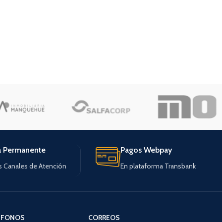
a Permanente
Pagos Webpay
s Canales de Atención
En plataforma Transbank
ÉFONOS
CORREOS