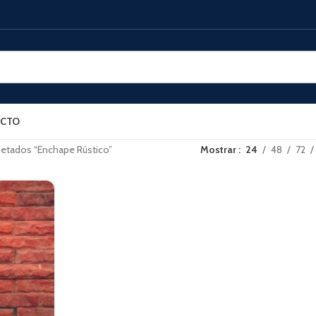
CTO
uetados “Enchape Rústico”
Mostrar
24
48
72