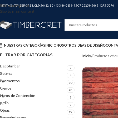
Skip to navigation
VENTAS@TIMBERCRET.CL
(+56) 22 854 1304
(+56) 9 9507 2525
(+56) 9 4275 5576
Skip to main content
NUESTRAS CATEGORÍAS
INICIO
NOSOTROS
IDEAS DE DISEÑO
CONTA
FILTRAR POR CATEGORÍAS
Inicio
Productos etiq
Decotimber
2
Soleras
4
Pavimentos
90
Cierros
48
Muros de Contención
3
Jardín
9
Obras
15
Revestimientos