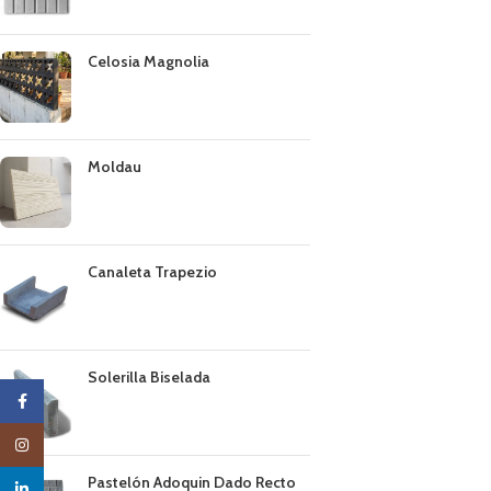
Celosia Magnolia
Moldau
Canaleta Trapezio
Solerilla Biselada
Facebook
Instagram
Pastelón Adoquin Dado Recto
linkedin