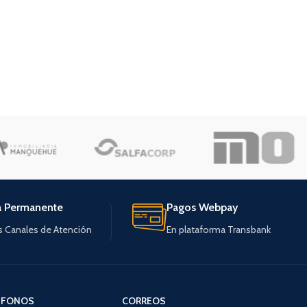
a Permanente
Pagos Webpay
s Canales de Atención
En plataforma Transbank
ÉFONOS
CORREOS