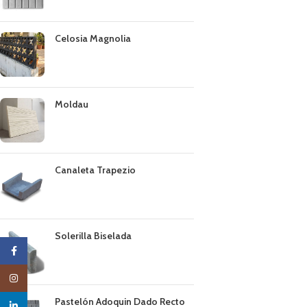
Celosia Magnolia
Moldau
Canaleta Trapezio
Solerilla Biselada
Facebook
Instagram
Pastelón Adoquin Dado Recto
linkedin