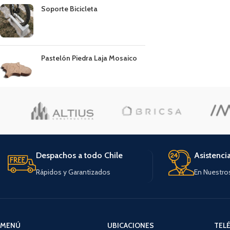
Soporte Bicicleta
Pastelón Piedra Laja Mosaico
Despachos a todo Chile
Asistenci
Rápidos y Garantizados
En Nuestro
MENÚ
UBICACIONES
TEL