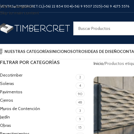
Skip to navigation
VENTAS@TIMBERCRET.CL
(+56) 22 854 1304
(+56) 9 9507 2525
(+56) 9 4275 5576
Skip to main content
NUESTRAS CATEGORÍAS
INICIO
NOSOTROS
IDEAS DE DISEÑO
CONTA
FILTRAR POR CATEGORÍAS
Inicio
Productos etiq
Decotimber
2
Soleras
4
Pavimentos
90
Cierros
48
Muros de Contención
3
Jardín
9
Obras
15
Revestimientos