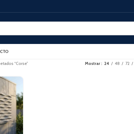
CTO
uetados “Corse”
Mostrar
24
48
72