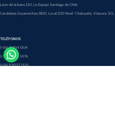
Leon de la barra 220, Lo Espejo Santiago de Chile
Candelaria Goyenechea 3820, Local 200 Nivel -1 Subsuelo, Vitacura, SCL
TELÉFONOS
(+56) 22 854 1304
(+56) 9 4275 5576
(+56) 9 9507 2525
(+56) 9 5198 3463 (Solo Whatsapp)
CORREOS
ventastimbercret@gmail.com