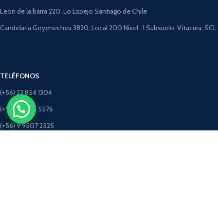
Leon de la barra 220, Lo Espejo Santiago de Chile
Candelaria Goyenechea 3820, Local 200 Nivel -1 Subsuelo, Vitacura, SCL
TELÉFONOS
(+56) 22 854 1304
(+56) 9 4275 5576
(+56) 9 9507 2525
(+56) 9 5198 3463 (Solo Whatsapp)
CORREOS
ventastimbercret@gmail.com