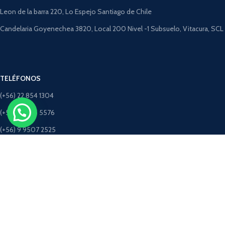
Leon de la barra 220, Lo Espejo Santiago de Chile
Candelaria Goyenechea 3820, Local 200 Nivel -1 Subsuelo, Vitacura, SCL
TELÉFONOS
(+56) 22 854 1304
(+56) 9 4275 5576
(+56) 9 9507 2525
(+56) 9 5198 3463 (Solo Whatsapp)
CORREOS
ventastimbercret@gmail.com