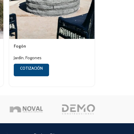
Fogón
Base Quitasol
Jardín
,
Fogones
Jardín
,
Bases de
COTIZACIÓN
COTIZACIÓN