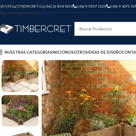
Skip to navigation
VENTAS@TIMBERCRET.CL
(+56) 22 854 1304
(+56) 9 9507 2525
(+56) 9 4275 55
Skip to main content
NUESTRAS CATEGORÍAS
INICIO
NOSOTROS
IDEAS DE DISEÑO
CONTA