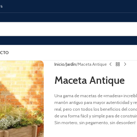
76
CTO
Inicio
Jardín
Maceta Antique
Maceta Antique
Una gama de macetas de «madera» increíbl
marrón antiguo para mayor autenticidad y re
real, pero con todos los beneficios del con
de una forma fácil y simple para de construi
Sin mortero, sin pegamento, sin desorden!