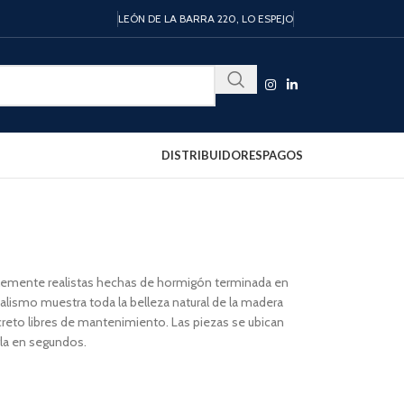
LEÓN DE LA BARRA 220, LO ESPEJO
DISTRIBUIDORES
PAGOS
emente realistas hechas de hormigón terminada en
alismo muestra toda la belleza natural de la madera
creto libres de mantenimiento. Las piezas se ubican
rla en segundos.