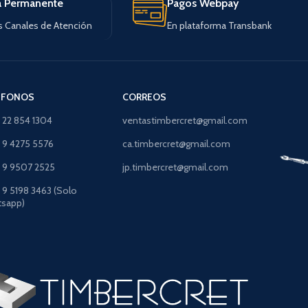
a Permanente
Pagos Webpay
s Canales de Atención
En plataforma Transbank
ÉFONOS
CORREOS
) 22 854 1304
ventastimbercret@gmail.com
) 9 4275 5576
ca.timbercret@gmail.com
) 9 9507 2525
jp.timbercret@gmail.com
) 9 5198 3463 (Solo
sapp)