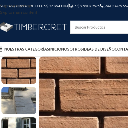
Skip to navigation
VENTAS@TIMBERCRET.CL
(+56) 22 854 1304
(+56) 9 9507 2525
(+56) 9 4275 55
Skip to main content
NUESTRAS CATEGORÍAS
INICIO
NOSOTROS
IDEAS DE DISEÑO
CONTA