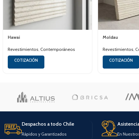
Hawai
Moldau
Revestimientos
,
Contemporáneos
Revestimientos
,
C
COTIZACIÓN
COTIZACIÓN
Despachos a todo Chile
Asistenci
Rápidos y Garantizados
En Nuestro