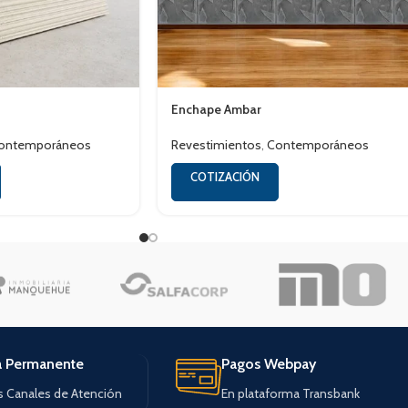
Enchape Ambar
ontemporáneos
Revestimientos
,
Contemporáneos
COTIZACIÓN
a Permanente
Pagos Webpay
s Canales de Atención
En plataforma Transbank