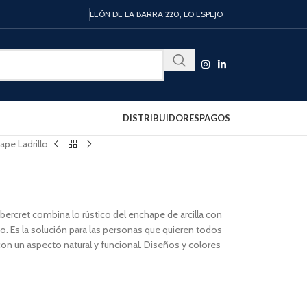
LEÓN DE LA BARRA 220, LO ESPEJO
DISTRIBUIDORES
PAGOS
ape Ladrillo
ercret combina lo rústico del enchape de arcilla con
o. Es la solución para las personas que quieren todos
con un aspecto natural y funcional. Diseños y colores