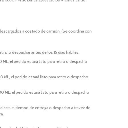
 a 16:00 PM de Lunes a Jueves, los Viernes es de
 descargados a costado de camión. (Se coordina con
tirar o despachar antes de los 15 días hábiles.
0 ML, el pedido estará listo para retiro o despacho
0 ML, el pedido estará listo para retiro o despacho
00 ML, el pedido estará listo para retiro o despacho
indicara el tiempo de entrega o despacho a travez de
ra.