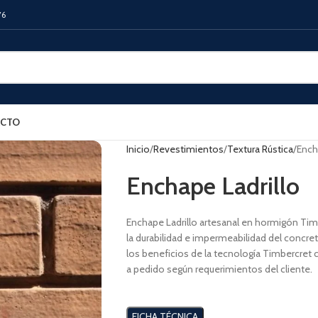
76
CTO
Inicio
Revestimientos
Textura Rústica
Ench
Enchape Ladrillo
Enchape Ladrillo artesanal en hormigón Timb
la durabilidad e impermeabilidad del concret
los beneficios de la tecnología Timbercret 
a pedido según requerimientos del cliente.
FICHA TÉCNICA