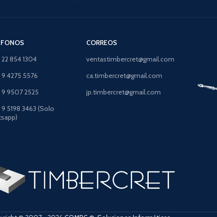
ÉFONOS
CORREOS
) 22 854 1304
ventastimbercret@gmail.com
) 9 4275 5576
ca.timbercret@gmail.com
) 9 9507 2525
jp.timbercret@gmail.com
) 9 5198 3463 (Solo
sapp)