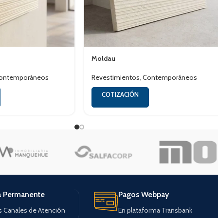
Moldau
ontemporáneos
Revestimientos
,
Contemporáneos
COTIZACIÓN
a Permanente
Pagos Webpay
s Canales de Atención
En plataforma Transbank