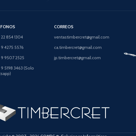
ÉFONOS
CORREOS
) 22 854 1304
ventastimbercret@gmail.com
) 9 4275 5576
ca.timbercret@gmail.com
) 9 9507 2525
jp.timbercret@gmail.com
) 9 5198 3463 (Solo
sapp)