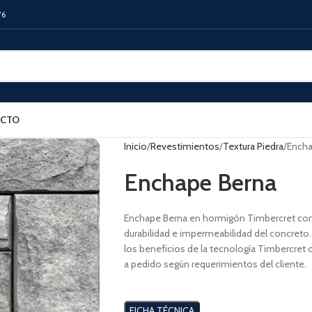
76
CTO
Inicio
Revestimientos
Textura Piedra
Encha
Enchape Berna
Enchape Berna en hormigón Timbercret combin
durabilidad e impermeabilidad del concreto.
los beneficios de la tecnología Timbercret 
a pedido según requerimientos del cliente.
FICHA TÉCNICA