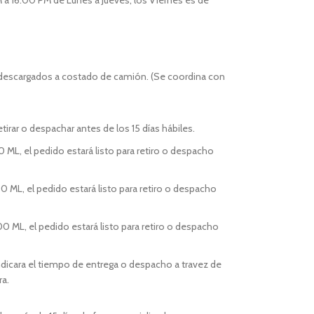
 a 16:00 PM de Lunes a Jueves, los Viernes es de
 descargados a costado de camión. (Se coordina con
tirar o despachar antes de los 15 días hábiles.
0 ML, el pedido estará listo para retiro o despacho
0 ML, el pedido estará listo para retiro o despacho
00 ML, el pedido estará listo para retiro o despacho
indicara el tiempo de entrega o despacho a travez de
ra.