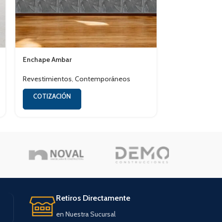
Enchape Ambar
Enchape Fósil
Revestimientos
,
Contemporáneos
Revestimiento
COTIZACIÓN
COTIZACIÓN
Retiros Directamente
en Nuestra Sucursal