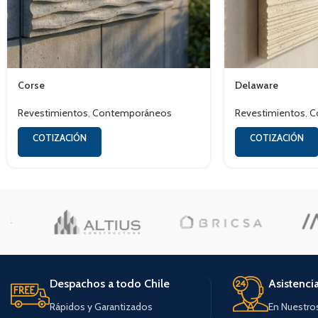
Corse
Delaware
Revestimientos
,
Contemporáneos
Revestimientos
,
C
COTIZACIÓN
COTIZACIÓN
Despachos a todo Chile
Asistenci
Rápidos y Garantizados
En Nuestro