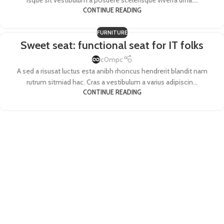
isque sit vestibulum a posuere scelerisque viverra urna....
CONTINUE READING
FURNITURE
Sweet seat: functional seat for IT folks
c0mpc
A sed a risusat luctus esta anibh rhoncus hendrerit blandit nam
rutrum sitmiad hac. Cras a vestibulum a varius adipiscin...
CONTINUE READING