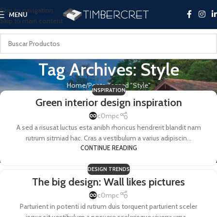
Skip to navigation
MENU
Skip to main content
Tag Archives: Style
Home
Posts Tagged "Style"
INSPIRATION
Green interior design inspiration
c0mpc
A sed a risusat luctus esta anibh rhoncus hendrerit blandit nam
rutrum sitmiad hac. Cras a vestibulum a varius adipiscin...
CONTINUE READING
DESIGN TRENDS
The big design: Wall likes pictures
c0mpc
Parturient in potenti id rutrum duis torquent parturient sceler